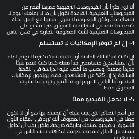
ألا ترى كثيراً بأن الفيديوهات الترفيهية عمرها أقصر من
الفيديوهات التعليمية. القاعدة تقول بأن ما لا يمتعك اليوم لا
يمتعك غداً، ولكن المعلومة لا تنتهي مدتها مع الزمن. لذلك
كنصيحة اعتمد في استراتيجية التسويق عبر الفيديو على
الفيديوهات التعليمية لتثبت المعلومة التجارية في ذهن الناس.
4- إن لم تتوفر الإمكانيات لا تستسلم
إن كانت امكانياتك المادية أو التقنية ليست كبيرة لا تهتم. اعلم
بأن المشاهدين متسامحين جداً معك كلما كنت تقدم شيئاً
جديداً ومفيداً. وبحسب ما أكدت عليه الدراسة في النقطة
السابقة إذ إن 25% من المشاهدين فقط يهتمون لإمكانيات
الفيديو أما الباقي لا يهتم لهذه الأمور ويهتم لما يحتويه
المحتوى فقط.
5- لا تجعل الفيديو مملاً
من أهم النصائح التي يجب عليك أن تتمسك بها هو أن لا تكون
مملاً في الفيديوهات. من المعروف أنك تريد في المقام الأول
التسويق بالفيديو لمنتجك بطريقة صريحة، ولكن يجب أن تحاول
تنقيته من الملل وتقدمه بطريقة فُكاهية تحبب الناس في
مشاهدته.