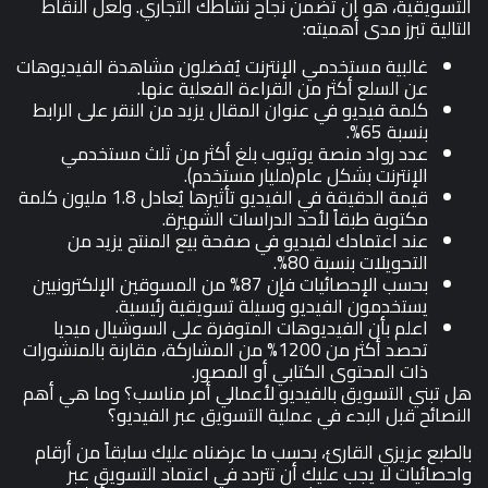
التسويقية، هو أن تضمن نجاح نشاطك التجاري. ولعل النقاط
التالية تبرز مدى أهميته:
غالبية مستخدمي الإنترنت يُفضلون مشاهدة الفيديوهات
عن السلع أكثر من القراءة الفعلية عنها.
كلمة فيديو في عنوان المقال يزيد من النقر على الرابط
بنسبة 65%.
عدد رواد منصة يوتيوب بلغ أكثر من ثلث مستخدمي
الإنترنت بشكل عام(مليار مستخدم).
قيمة الدقيقة في الفيديو تأثيرها يُعادل 1.8 مليون كلمة
مكتوبة طبقاً لأحد الدراسات الشهيرة.
عند اعتمادك لفيديو في صفحة بيع المنتج يزيد من
التحويلات بنسبة 80%.
بحسب الإحصائيات فإن 87% من المسوقين الإلكترونيين
يستخدمون الفيديو وسيلة تسويقية رئيسية.
اعلم بأن الفيديوهات المتوفرة على السوشيال ميديا
تحصد أكثر من 1200% من المشاركة، مقارنة بالمنشورات
ذات المحتوى الكتابي أو المصور.
هل تبني التسويق بالفيديو لأعمالي أمر مناسب؟ وما هي أهم
النصائح قبل البدء في عملية التسويق عبر الفيديو؟
بالطبع عزيزي القارئ، بحسب ما عرضناه عليك سابقاً من أرقام
واحصائيات لا يجب عليك أن تتردد في اعتماد التسويق عبر