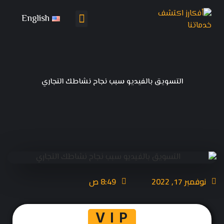
English
تواصل معنا
باقات التسويق
التسويق بالفيديو سبب نجاح نشاطك التجاري
نوفمبر 17, 2022
8:49 ص
V I P