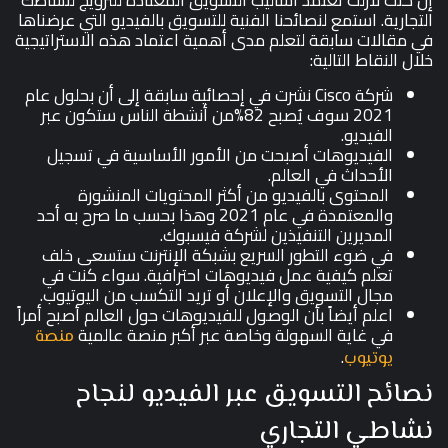
إن كنت لازلت تعتمد أساليب التسويق المعتادة للترويج لنشاطك
التجارية. استمع لنصائحنا الفنية للتسويق بالفيديو التي عرضناها
في مقالات سابقة لتعلم مدى أهمية اعتماد هذه الاستراتيجية
خلال النقاط التالية:
شركة Cisco نشرت في إحصائية سابقة إلى أن بحلول عام
2021 سوف يُصبح 82%من أنشطة الناس ستكون عبر
الفيديو.
الفيديوهات أصبحت من الأمور الأساسية في تسجيل
الأحداث في العالم.
المحتوى بالفيديو من أكثر المحتويات المنشورة
والمعتمدة في عام 2021 وهذا بحسب ما صرح به أحد
المديرين التنفيذين لشركة فيسبوك.
في ضوء التطور السريع بشبكة الإنترنت ستسعى خلف
تعلم كيفية عمل فيديوهات احترافية. سواء كنت في
مجال التسويق والإعلان أو تريد التكسب من اليوتيوب.
اعلم أيضاً بأن الوصول للفيديوهات حول العالم أصبح أمراً
في غاية السهولة وخاصة عبر أكبر منصة عالمية
منصة
.
يوتيوب
نصائح التسويق عبر الفيديو لنجاح
نشاطي التجاري