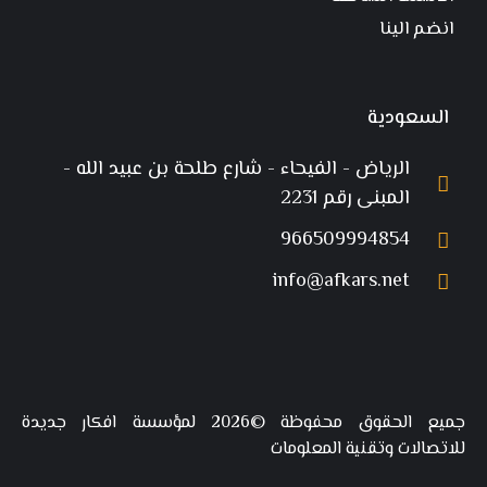
انضم الينا
السعودية
الرياض - الفيحاء - شارع طلحة بن عبيد الله -
المبنى رقم 2231
966509994854
info@afkars.net
جميع الحقوق محفوظة ©2026 لمؤسسة افكار جديدة
للاتصالات وتقنية المعلومات