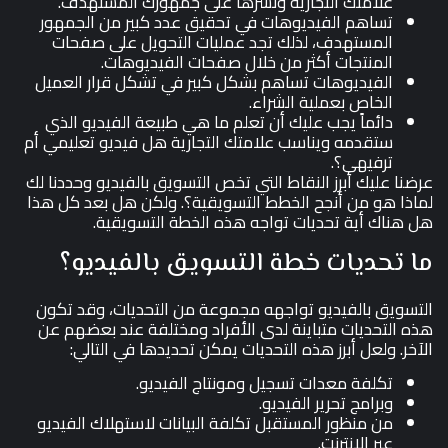
علامتك التجارية ونشرها على جمهورك المستهدف.
تساهم الفيديوهات في تحقيق عدد كبير من الجمهور
المستهدف، لذلك تجد عمليات التحويل على صفحات
المنتجات أكثر من خلال صفحات الفيديوهات.
الفيديوهات تساهم بشكل كبير في تشكل قرار العميل
الخاص بعملية الشراء.
دائماً يجب عليك أن تعلم ما هي طبيعة الفيديو الذي
ستقدمه ويناسب علامتك التجارية هل فيديو تعليمي أم
ترفيهي؟.
عرضنا عليك أبرز النقاط التي تخص التسويق بالفيديو وحددنا لك
لماذا هو من أنجح الخطط التسويقية؟. ولكن هل بعد كل هذا
هل هناك أية تحديات تواجه هذه الخطة التسويقية.
ما تحديات خطة التسويق بالفيديو؟
التسويق بالفيديو تواجهه مجموعة من التحديات، وقد تكون
هذه التحديات متباينة لدى الأفراد ومختلفة عند بعضهم عن
الآخر. ولعل أبرز هذه التحديات يمكن تحديدها في التالي:
تكلفة معدات تسجيل ومونتاج الفيديو.
وبرامج تحرير الفيديو.
من منظور المستقبل تكلفة البيانات لاستهلاك الفيديو
عبر الإنترنت.