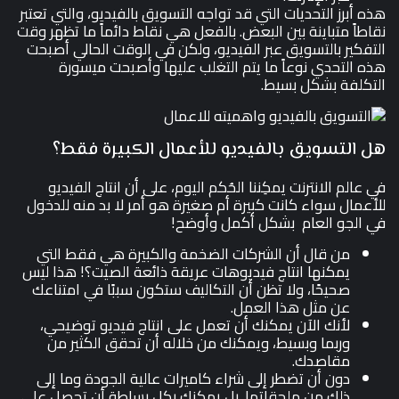
هذه أبرز التحديات التي قد تواجه التسويق بالفيديو، والتي تعتبر
نقاطاً متباينة بين البعض. بالفعل هي نقاط دائماً ما تظهر وقت
التفكير بالتسويق عبر الفيديو، ولكن في الوقت الحالي أصبحت
هذه التحدي نوعاً ما يتم التغلب عليها وأصبحت ميسورة
التكلفة بشكل بسيط.
هل التسويق بالفيديو للأعمال الكبيرة فقط؟
في عالم الانترنت يمكِننا الحُكم اليوم، على أن انتاج الفيديو
للأعمال سواء كانت كبيرة أم صغيرة هو أمر لا بد منه للدخول
في الجو العام بشكل أكمل وأوضح!
من قال أن الشركات الضخمة والكبيرة هي فقط التي
يمكنها انتاج فيديوهات عريقة ذائعة الصيت؟! هذا ليس
صحيحًا، ولا تظن أن التكاليف ستكون سببًا في امتناعك
عن مثل هذا العمل.
لأنك الآن يمكنك أن تعمل على انتاج فيديو توضيحي،
وربما وبسيط، ويمكنك من خلاله أن تحقق الكثير من
مقاصدك.
دون أن تضطر إلى شراء كاميرات عالية الجودة وما إلى
ذلك من ملحقاتها. بل يمكنك بكل بساطة أن تحصل على