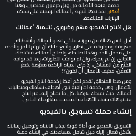
خدمة رفيعة الأصالة من قِبل حرفيين مختصين، وهنا
تمد يدها لتُنهض أعمالك الرقمية على شبكة
أفكارز
الإنترنت المتباعدة.
هل انتاج الفيديو مهم وضروري لتنمية أعمالك
أجل، ليس هناك من مهرب، فلكي تغدو أعمالك وأنشطتك
معروفة وموثوقة على نطاق واسع عليك أن تهتم للأمر وتأخذه
على محمل الجد. وهذا لصالحك، ولصالح أعمالك، فنشاطك
التجاري إن لم يتحرك، وإن لم يواكب التطورات، ربما قد يواجه
الكثير من المشاكل، إذ حتى المياه الراكدة معرّضة لخطر
التعفّن، فكيف للأعمال أن تكون؟!
ومن هذا المنطلق تقدم لكم أفكارز خدمة انتاج الفيديو
للأعمال، وهي خدمة احترافية تلبي أهداف نشاطك ومتطلبات
أعمالك، حيث تمنحك شركتنا، كل ما تحتاج إليه.. عبر انتاج
فيديوهات حسب الأهداف المحددة لمشروعك الخاص.
إنشاء حملة تسويق بالفيديو
التسويق بالفيديو هو أداة قوية لجذب الانتباه وتوصيل رسالتك
بشكل فعال. إليك دليل شامل لمساعدتك في إنشاء حملة