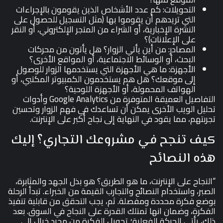
التحويلات: كم عدد الأشخاص الذين يقومون بالإجراءات
التي تريدهم أن يقوموا بها (مثل التسجيل للحصول على
النشرة الإخبارية، أو الشراء من المتجر الإلكتروني، أو النقر
على الإعلانات)؟
المصادر: من أين يأتي الزوار؟ هل يأتون من محركات
البحث، أو الوسائط الاجتماعية، أو المواقع الأخرى؟
الأجهزة: ما هي الأجهزة التي يستخدمها الزوار للوصول
إلى موقعك؟ هل هم يستخدمون الكمبيوتر المكتبي، أو
الهواتف المحمولة، أو الأجهزة اللوحية؟
التفاصيل العميقة المتوفرة من Google Analytics وأدوات
تحليل الويب الأخرى يمكن أن تساعدك في فهم الزوار وتحسين
تجربتهم، مما يقود في النهاية إلى نجاح أكبر على الإنترنت.
كيف تنجح في مشروعك التجاري؟ إليك
هذه النصائح
“النجاح على الإنترنت، ما هو الطريق؟ هو بذل الجهد والمثابرة،
الصبر، واستخدام النصائح والتجارب القيمة من الخبراء. تبدأ الرحلة
بوضع فكرة محددة ومفصلة. ثم، يجب التحقق من قابلية تنفيذ
الفكرة، وضمان انها تمتلك القدرة على النجاح في السوق. بعد
ذلك، يأتي الحركة الفعلية؛ تحويل الفكرة من مجرد خيال إلى