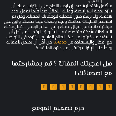
واقعي.
سأقول باختصار شديد؛ إن أردت النجاح على الإنترنت، عليك أن
تلتزم بخطة استراتيجية، وعليك التمعّن جيداً فيما تعمل. حدد
هدفك، ولا ترسم صوراً مخملية لتوقعاتك المقبلة، ومن ثم
استخدم التحليلات لصالحك وقيّم وضعك فيما صنعت، وابق على
مواكبة دائمة في مجال عملك وفي العالم الرقمي. كما يمكنك
الاستعانة بشركة متخصصة في التسويق الرقمي من أجل أن
تستفيد من خبرتها في هذا العالم الواسع. لا تتردد في التواصل
مع أفكارز والإستفادة من
من أجل أن تضمن لأعمالك
خدماتنا
رواجاً على الإنترنت وتبقى في دائرة المنافسة
هل اعجبتك المقالة ؟ قم بمشاركتها
مع اصدقائك !
حزم تصميم الموقع