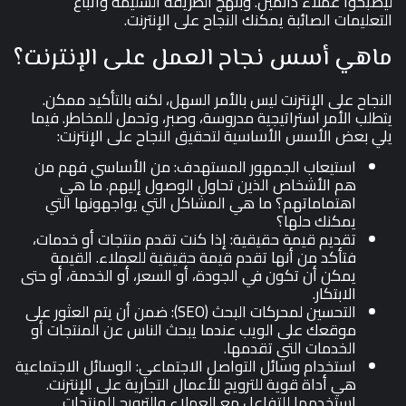
ليصبحوا عملاء دائمين. وبنهج الطريقة السليمة واتباع
التعليمات الصائبة يمكنك النجاح على الإنترنت.
ماهي أسس نجاح العمل على الإنترنت؟
النجاح على الإنترنت ليس بالأمر السهل، لكنه بالتأكيد ممكن.
يتطلب الأمر استراتيجية مدروسة، وصبر، وتحمل للمخاطر. فيما
يلي بعض الأسس الأساسية لتحقيق النجاح على الإنترنت:
استيعاب الجمهور المستهدف: من الأساسي فهم من
هم الأشخاص الذين تحاول الوصول إليهم. ما هي
اهتماماتهم؟ ما هي المشاكل التي يواجهونها التي
يمكنك حلها؟
تقديم قيمة حقيقية: إذا كنت تقدم منتجات أو خدمات،
فتأكد من أنها تقدم قيمة حقيقية للعملاء. القيمة
يمكن أن تكون في الجودة، أو السعر، أو الخدمة، أو حتى
الابتكار.
التحسين لمحركات البحث (SEO): ضمن أن يتم العثور على
موقعك على الويب عندما يبحث الناس عن المنتجات أو
الخدمات التي تقدمها.
استخدام وسائل التواصل الاجتماعي: الوسائل الاجتماعية
هي أداة قوية للترويج للأعمال التجارية على الإنترنت.
استخدمها للتفاعل مع العملاء والترويج للمنتجات