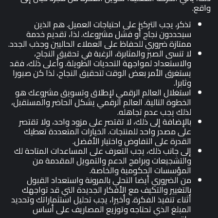
واقع.
تذكر، يجب التركيز على احتياجات العميل. هم الذين
سيحددون نجاح أو فشل مشروعك. لذا، تقديم خدمة
ممتازة ضروري للحفاظ على العملاء الحاليين وجذب الجدد.
لا تنسى الصبر والمثابرة، الرغبة في تحقيق النجاح،
والاستعداد لمواجهة التحديات الطويلة. وأعلى ذلك، فقد
يستغرق الأمر بعض الوقت لتحقيق النجاح، لذا كن صبورا
وثابرا.
استغلال العالم الرقمي لإطلاق وتسويق مشروعك هو
الخطوة التالية. العالم الرقمي يشكل الحاضر والمستقبل،
لذلك يجب عدم تجاهله.
بالإضافة إلى ذلك، لا تقتصر على مزود واحد، ولا تقتصر
على مصدر واحد للمنتجات. الخيارات المتعددة تعطيك
القدرة على التفاوض واختيار الأفضل.
إلى جانب ذلك، يجب التعرف على المساعدات المتاحة لك
والتشجيعات وبرامج الدعم والتمويل المقدمة من
المؤسسات الحكومية والخاصة.
من الضروري أيضا التحلي بالمرونة واستعداد القبول
بالتغيير والتكيف مع الأفكار الجديدة التي قد تواجهك
أثناء تنفيذ الفكرة. وأخيرا، يجب تحليل استثماراتك وتحديد
المبلغ الذي تحتاجه وتوزيع المصاريف على أساس