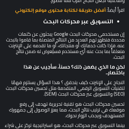
وتفاعلية تجعل النجاح أقرب مما تتصور.
اقرأ أيضاً:
أفضل طريقة لكتابة محتوى موقع إلكتروني
التسويق عبر محركات البحث
إن مستخدمي محركات البحث Google يبحثون عن كلمات
محددة فتظهر لهم العديد من النتائج المتصلة بما قاموا بالبحث
عنه. فإذا كانت خدماتك أو منتجاتك، أو ما تقدمه على الإنترنت
متعلقاً بما بحث عنه أيّ مستخدم فسيُعرض له ضمن نتائج
البحث.
لكن ما الذي يضمن ذلك؟ حسناً، سأجيب عن هذا
باختصار..
النجاح على الإنترنت كيف يتحقق ؟ هذا السؤال يستلزم فهمًا
لتقنيات التسويق الرقمي المتقدمة مثل تحسين محركات البحث
(SEO) والتسويق عبر محركات البحث (SEM).
تحسين محركات البحث هو تقنية تحريرية تهدف إلى رفع
موقعك في ترتيب نتائج البحث، مما يعزز الوصول إلى جمهورك
المستهدف ويجذب الزوار نحوك.
بينما التسويق عبر محركات البحث، هو استراتيجية تركز على شراء