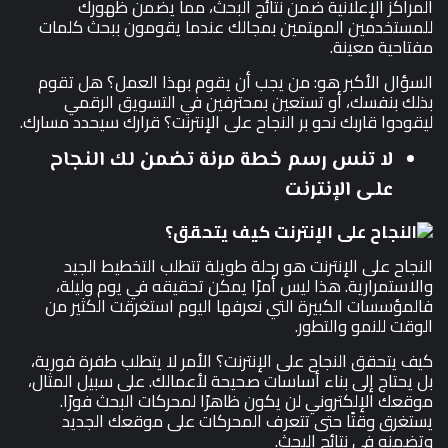
المراكز الإعلانية ضمن نتائج البحث، مما يضمن ظهورك
للمستخدمين المهتمين بمجالك عندما يقومون ببحث كلمات
مفتاحية معينة.
السؤال الأكبر هو: من يجب أن يقوم بهذا العمل؟ هل تقوم
بذلك بنفسك، أو تستعين بمحترفين في التسويق الرقمي
ليقودوا قاربك نحو بر النجاح على الإنترنت؟ قرارك سيحدد مسارك.
لا تنس رسم خطة مرنة تضمن لك النجاح
على الإنترنت
النجاح على الإنترنت هو رحلة طويلة تتطلب التخطيط الجيد
والاستمرارية. هذا ليس أمرًا يمكن تحقيقه في يوم وليلة،
فالمؤسسات الكبيرة التي نعرفها اليوم استغرقت الكثير من
الوقت للنمو والتطور.
كيف يتحقق النجاح على الإنترنت؟ الأمر لا يتطلب طفرة فورية،
بل يحتاج إلى بناء أساسات صحيحة لأعمالك. على سبيل المثال،
موقعك الإلكتروني لن يكون ظاهرًا لمحركات البحث فورًا.
يستغرق وقتًا حتى تتعرف المحركات على موقعك الجديد
وتضمنه في نتائج البحث.