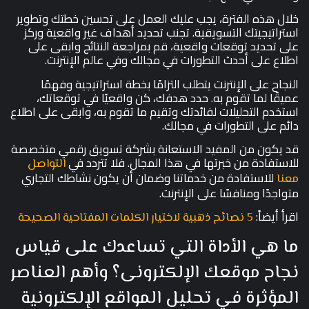
خلال هذه الفترة، يجب عليك العمل على تحسين خطتك وتطوير
استراتيجيتك التسويقية. تجنب تحديد أهداف غير واقعية وركز
على تحديد توقعات واقعية، قم بمراجعة النتائج وابقى على
اطلاع على أحدث التطورات في مجالك وفي عالم الإنترنت.
النجاح على الإنترنت يتطلب التزامًا بخطة استراتيجية وفهمًا
عميقًا لما تقوم به. حدد هدفك، كن واقعيًا في توقعاتك،
استخدم التحليلات لفائدتك وتقيم ما تقوم به، وابقى على اطلاع
دائم على التطورات في مجالك.
قد يكون من المفيد الاستعانة بشركة تسويق رقمي متخصصة
للاستفادة من خبرتها في هذا المجال. فلا تتردد في
التواصل
للاستفادة من خدماتنا وضمان أن يكون نشاطك التجاري
معنا
متواجدًا ومنافسًا على الإنترنت.
اقرأ أيضاً:
5 نصائح ذهبية لاختيار الكلمات المفتاحية الصحيحة
ما هي الأداة التي تساعدك على قياس
نجاح موقعك الإلكترونى؟ وأهم العناصر
المؤثرة في تحليل المواقع الإلكترونية