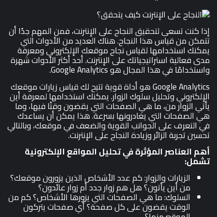
إذا كنت تسعى لتحقيق النجاح على الإنترنت، فمن المهم جدًا أن
تتمكن من قياس هذا النجاح. هناك العديد من الأدوات التي
يمكنك استخدامها لقياس نجاح موقعك الإلكتروني ومعرفة
مدى فعالية استراتيجياتك على الإنترنت. أحد أكثر الأدوات شهرة
واستخدامًا في هذا المجال هو Google Analytics.
Google Analytics هو أداة قوية تتيح لك قياس زيارات موقعك
الإلكتروني وتحليل سلوك الزوار. يمكنك استخدامها لمعرفة أين
يأتي الزوار من، ما هي الصفحات التي يقضون وقتًا فيها، وما
هي الصفحات التي يغادرونها بسرعة. هذا يمكن أن يساعدك
في التعرف على الجوانب القوية والضعف في موقعك، وبالتالي
تحسين تجربة الزائر وزيادة النجاح على الإنترنت.
أهم العناصر المؤثرة في تحليل المواقع الإلكترونية
تشمل:
الزيارات والزوار: كم عدد الأشخاص الذين يزورون موقعك؟
من أين يأتون؟ هل هم زوار جدد أم زوار عائدون؟
السلوك: ما هي الصفحات التي يزورها الأشخاص؟ كم من
الوقت يقضون على كل صفحة؟ أي صفحات يتركون
الموقع منها؟