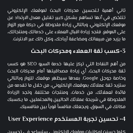
ثاني أهمية لـتحسين محركات البحث لموقعك الإلكتروني
تتلخص في أنها تساهم بشكل كبير تقليل معدل الارتداد عن
موقعك الإلكتروني. وبالتالي زيادة ملحوظة في حركة مرور الزوار
على الموقع. فتجد زيادة اقبال العملاء على خدماتك ومنتجاتك،
ما يزيد من مبيعاتك ومضاعفة أرباحك، وكل ذلك عبر الانترنت.
3-كسب ثقة العملاء ومحركات البحث
من أهم النقاط التي تركز عليها خدمة السيو SEO هو كسب
ثقة محركات البحث، أي زيادة مصداقيتها أمام محركات البحث
وخاصة جوجل Google. بعدها سيظهر موقعك للزوار وبالتالي
ستزيد ثقة عملائك بموقعك الإلكتروني، من خلال ما تقدمه من
فائدة لعملائك، من خدمات، ومنتجات مختلفة. وتجد الزيادة
الملحوظة في شريحة عملائك الحاليين والمحتملين، ما يكسبك
مكانك في السوق، ويجعلك منافساً قوياً بين منافسيك.
4- تحسين تجربة المستخدم User Experience
كلما حسنت امكانيات موقعك الإلكتروني ستساعد في تحسين