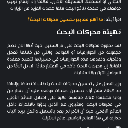
التجاري أو أنشطتك المشابهة الأخرى.. فكلما زاد ارتفاع ترتيب
موقعك في صفحة نتائج البحث كلما حصدت المزيد من الزيارات.
اقرأ أيضًا:
ما أهم معايير تحسين محركات البحث؟
تهيئة محركات البحث
لقد تطورت محركات البحث على مر السنين، حيث أنها الآن تضم
مجموعة من الخوارزميات أو القواعد، والتي من خلالها تعمل
وتتحرك. وتقدمت هذه الخوارزميات في مسيرتها لتصبح معقّدة
للغاية. إن محركات البحث تأخذ في الاعتبار مئاتًا.. لا، بل آلافًا من
العوامل الترتيبية المتباينة.
وإن العمل على تحسين محركات البحث يتطلب اختصاصًا وإلمامًا
به. كذلك فمَن أراد تحسين صفحات موقعه عليه أن ينظر من
زوايا مختلفة! هناك منافسة عالية على احتلال النتائج الأولى
في محركات البحث، وكثيرون هم الذين بدؤوا بالانخراط داخل
العالم الرقمي. حيث أن الأمر لم يعد بالسهل. والكل يريد اثبات
جدارته في هذا العالم الواسع.. عالم الانترنت.