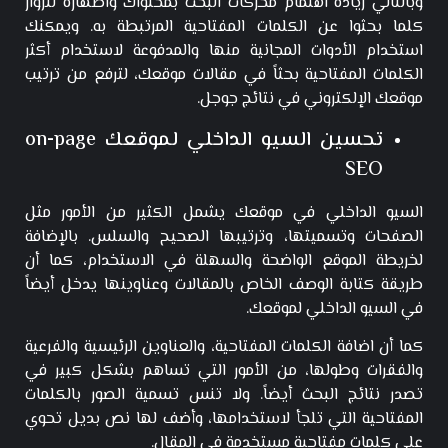
وبالتالي زيادة اهتمام محركات البحث بمحتواك واظهاره للزوار
كلما بحثوا عن الكلمات المفتاحية المرتبطة به. ويمكنك
استخدام الأدوات المجانية منها والمدفوعة لاستخدام أكثر
الكلمات المفتاحية بحثاً في مقالات موقعك، لترفع من ترتيب
موقعك الإلكتروني في نتائج جوجل.
تحسين السيو الداخلي لموقعك on-page
SEO
السيو الداخلي في موقعك يشمل الكثير من الأمور مثل
الصفحات وتسميتها، وترتيبها الصحيح والسلس. بالإضافة
لخريطة الموقع الواضحة والسهلة في الاستخدام، كما أن
طريقة كتابة الوصف الخاص بالمقالات وعناوينها يدخل أيضاً
في السيو الداخلي لموقعك.
كما أن اضافة الكلمات المفتاحية، والعناوين الرئيسية والفرعية
والفقرات وطولها، من الأمور التي تساهم بشكل كبير في
تصدر نتائج البحث أيضاً. ولا تنس تسمية الصور بالكلمات
المفتاحية التي تلجأ لاستخدامها، وأضف لها نص بديل تحوي
على كلمات مفتاحية مستخدمة في المقال.