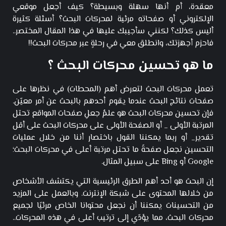
معقدة، أم أنها سهلة وبسيطة؟ كيف أجعل موقعي
الإلكتروني أو صفحاته مرئية لمحركات البحث؟ أسئلة كثيرة
أليس كذلك؟ لكنني سأجيبك عليها في هذا المقال المختصر..
فاحزم أجهزتك، وانطلق معي في رحلةٍ عبر محركات البحث!!
ما هو تحسين محركات البحث ؟
تعمل محركات البحث لتعرض أهم (المحطات) في نظرها على
صفحات نتائج البحث عندما يقوم أحدهم بالبحث عن أمر معيّن.
فإن تحسين محركات البحث هو علمُ جعلِ صفحات المواقع تحتل
المرتبة الأولى _ أو الصفحة الأولى على محركات البحث على أقل
تقدير_ أو ربما يمكننا القول باختصار أننا من خلال عمليات
التحسين نجعل صفحةً ما تحتل مرتبة أعلى في محركات البحث؛
Google أو Bing على سبيل المثال.
إن البحث هو أحد أهم الطرق الرئيسية التي يكتشف الأشخاص
من خلالها المحتوى على شبكة الإنترنت. وبالعمل على المزيد
من التحسينات يمكننا أن نجعل محتوانا الخاص مرئيًا لجميع
محركات البحث، مما يؤدّي إلى ترتيب أعلى في هذه المحركات..