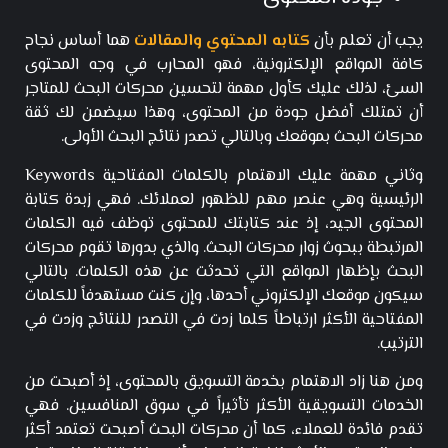
يجب أن تعلم بأن
كتابه المحتوي والمقالات
هما أساس نجاح
كافة المواقع الإلكترونية، فهو المحارب في وجه المحتوى
السئ، لذلك عليك كأول مهمة لتحسين محركات البحث للمتاجر
أن تمتلك أفضل جودة من المحتوى، وهذا سيضمن لك ثقة
محركات البحث بموقعك وبالتالي تصدر نتائج البحث الأولى.
وثاني مهمة عليك الاهتمام بالكلمات المفتاحية Keywords
الرئيسية وهي عنصر مهم للظهور لعملائك. فهي زبدة كتابة
المحتوى الجيد، إذ عند كتابتك للمحتوى توظف فيه الكلمات
المرتبطة ببحوث زوار محركات البحث. والذي بدورها تقوم محركات
البحث بإظهار المواقع التي تحدثت عن هذه الكلمات. بالتالي
سيكون موقعك الإلكتروني أحدها، وإن كنت مستهدفاً للكلمات
المفتاحية الأكثر ارتباطاً كلما زدت في التصدر للنتائج وزدت في
الترتيب.
ومن هنا زاد الاهتمام بخدمة التسويق بالمحتوى، إذ أصبحت من
الخدمات التسويقية الأكثر تأثيراً في سوق المنافسين. فهي
تقدم فائدة للعملاء، كما أن محركات البحث أصبحت تعتمد أكثر