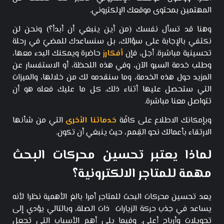
المهتمين بمحتوى موقعك الإلكتروني.
وهنا قد تسأل نفسك (من أين ينبغي أن أبدأ؟) ونحن لن
نكتفي بالإجابة على سؤالك، بل سنساعدك للمضيّ في رحلة
تحسينية مباشرة. أجل، فإن
أفكارز
حاضرة ويمكنك البدء معها،
وطلب خدمة السيو الآن، وفي هذه اللحظة، أو الاستفسار عن
المزيد حول هذه الخدمة، وما سنقدمه لك من خلالها، والميزات
التي ستحصل عليها أثناء ذلك. كل ما عليك فعله هو أن
تتواصل معنا مباشرة.
وبإمكانك الاطلاع على كافّة
خدماتنا الأخرى
التي من شأنها
الارتقاء بأعمالك نحو القِمم، حيث ينبغي أن تكون.
لماذا يعتبر تحسين محركات البحث
مهمة للمتاجر الالكترونية؟
يعد تحسين محركات البحث للمتاجر أمرا بالغ الأهمية نظرا لأنه
يساعد في جذب حركة الزيارات ذات الصلة، وبالتالي يؤدي إلى
تحويلات وأرباح أعلى. و
فيما يلي أهم الأسباب التي تجعل