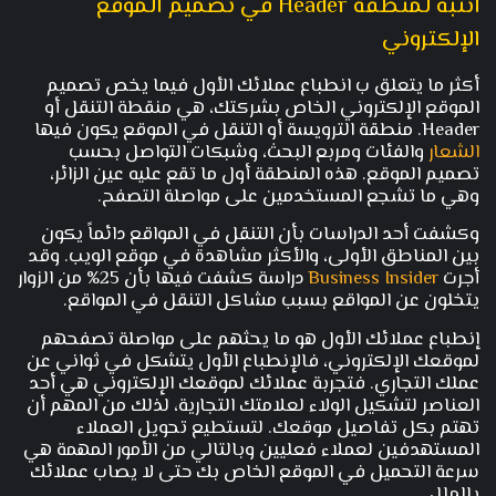
انتبه لمنطقة Header في تصميم الموقع
الإلكتروني
أكثر ما يتعلق ب انطباع عملائك الأول فيما يخص تصميم
الموقع الإلكتروني الخاص بشركتك، هي منقطة التنقل أو
Header. منطقة الترويسة أو التنقل في الموقع يكون فيها
الشعار
والفئات ومربع البحث، وشبكات التواصل بحسب
تصميم الموقع. هذه المنطقة أول ما تقع عليه عين الزائر،
وهي ما تشجع المستخدمين على مواصلة التصفح.
وكشفت أحد الدراسات بأن التنقل في المواقع دائماً يكون
بين المناطق الأولى، والأكثر مشاهدة في موقع الويب. وقد
أجرت
Business Insider
دراسة كشفت فيها بأن 25% من الزوار
يتخلون عن المواقع بسبب مشاكل التنقل في المواقع.
إنطباع عملائك الأول هو ما يحثهم على مواصلة تصفحهم
لموقعك الإلكتروني، فالإنطباع الأول يتشكل في ثواني عن
عملك التجاري. فتجربة عملائك لموقعك الإلكتروني هي أحد
العناصر لتشكيل الولاء لعلامتك التجارية، لذلك من المهم أن
تهتم بكل تفاصيل موقعك. لتستطيع تحويل العملاء
المستهدفين لعملاء فعليين وبالتالي من الأمور المهمة هي
سرعة التحميل في الموقع الخاص بك حتى لا يصاب عملائك
بالملل.