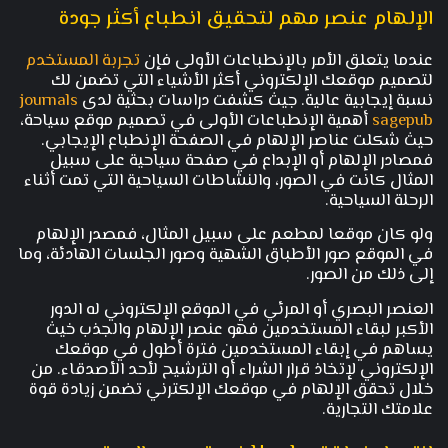
الإلهام عنصر مهم لتحقيق انطباع أكثر جودة
عندما يتعلق الأمر بالإنطباعات الأولى فإن
تجربة المستخدم
لتصميم موقعك الإلكتروني أكثر الأشياء التي تضمن لك
نسبة إيجابية عالية. جيث كشفت دراسات بحثية لدى
journals
sagepub
أهمية الإنطباعات الأولى في تصميم موقع سياحة،
حيث شكلت عناصر الإلهام في الصفحة الإنطباع الإيجابي.
فمصادر الإلهام أو الإبداع في صفحة سياحية على سبيل
المثال كانت في الصور، والنشاطات السياحية التي تمت أثناء
الرحلة السياحية.
ولو كان موقعا لمطعم على سبيل المثال، فمصدر الإلهام
في الموقع صور الأطباق الشهية وصور الجلسات الهادئة، وما
إلى ذلك من الصور.
العنصر البصري أو المرئي في الموقع الإلكتروني له الدور
الأكبر لبقاء المستخدمين فهو عنصر الإلهام والجذب خيث
يساهم في إبقاء المستخدمين فترة أطول في موقعك
الإلكتروني لإتخاذ قرار الشراء أو الترشيح لأحد الأصدقاء. من
خلال تحقق الإلهام في موقعك الإلكترني تضمن زيادة قوة
علامتك التجارية.