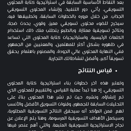
بعد النقاط الأساسية السابقة في استراتيجية كتابة المحتوى
التسويقي، يأتي دور التنفيذ، وإنشاء المحتوى التسويقي
الجذاب. من خلال مروره بالخطوات السابقة، وتطبيقها فيه،
سيخرج للضوء محتوى تسويقي مميز، وقوي، يحدث ضجة،
ونتائج تسويقية ممتازة. وبالطبع يتطلب منك ذلك استخدام
الكلمات الرئيسية، واستراتيجيات كتابة المحتوى التي تساعد
في ظهوره بشكل أكثر للمهتمين، والمعنيين من الجمهور.
ففي النهاية المحتوى عالي الجودة، والمصنوع باهتمام يحقق
تسويقاً أكبر، وأفضل لنشاطاتك التجارية.
قياس النتائج
وتعتبر هذه آخر خطوات بناء استراتيجية كتابة المحتوى
التسويقي، إذ هنا تبدأ عملية القياس، والتقييم للمحتوى الذي
تم إنشاؤه، ونشره. حيث تم نشر هذا المحتوى بناءً على
التحليلات السابقة للجمهور، وقنوات التسويق الأفضل والأنسب
لهم. فمن المؤكد أنه سيحقق النتائج التسويقية المطلوبة،
وسيكمل الأهداف التسويقية المرسومة، وهنا يتم الإعلان عن
نجاح الاستراتيجية التسويقية المتبعة. والتي أهم عنصر فيها