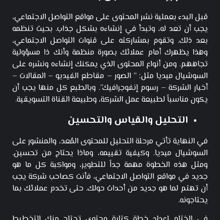
قبل البدء بعملية نشر المحتوى على مواقع التواصل الاجتماعي،
يجب أن تعد له، وتبدأ في إنشاءه بشكل جذاب. بحيث تنظمه
بعد ذلك. وتقوم بمشاركته على قنوات التواصل الاجتماعي،
وهذا يظهرك أمام عملائك بصورة منظمة وأنك ذا مسؤولية
تجاههم. ومن أنواع المحتوى الذي يمكنك إنشاءه ونشره على
السوشيال ميديا مثل: ” الصور – مقاطع الفيديو – المقالات –
أخبار الشركة – رسوم إنفوجرافيك”. وبالطبع كل منها يجب أن
يكون مناسباً لطبيعة عمل الشركة، وطبيعة القناة التسويقية.
التحليل والقياس والتحسين
في النهاية تأتي مرحلة التحليل للمحتوى المُعد، والمنشور على
السوشيال ميديا. وكيفية تقييمه، وماذا يحتاج من تحسين.
ومثل هذه الخطوة مهمة جداً للتطوير، ومواكبة كل ما هو
جديد في مواقع التواصل الاجتماعي، فأنت كصاحب شركة يجب
أن تهتم لما هو جديد من أحداث حولك. حتى تخدم عملائك بما
يحتاجونه.
في الختام إعداد خطة كتابة محتوى تحتاج منك التخطيط