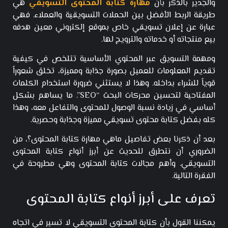
والجدير بالذكر بأن
مهارة كتابة المحتوى التسويقي
هي
طريقة الربط الأفضل بين الحملات التسويقية والعملاء. فهي
عبارة عن إعلان تسويقي خاص بموقع إلكتروني معين هدفه
بيع منتجاته أو خدماته والترويج لها.
ومهمة التسويق عبر المحتوي الأساسية تتلخص في كيفية
تقديم المعلومات للعميل بصورة جذابة ومميزة، تخلق شعوراً
قوياً للشراء بداخله. وهذا لا يستثني ضرورة استخدام الكلمات
المفتاحية لتحسين محركات البحث “SEO”.
ما يساهم بشكل
أساسي في زيادة نسبة الوصول للمحتوى والتفاعل معه، وهذا
كله بفضل كتابة محتوى تسويقي مميزة وجذابة وحصرية.
بعد أن ذكرنا بعض تفاصيل ماهي مهارة كتابة المحتوى؟، من
الضروري أن نتطرق للحديث عن أبرز أنواع كتابة المحتوى
التسويقي. وأهم مجالات كتابة المحتوى وهي مطروحة في
الفقرة التالية.
تعرف على أبرز أنواع كتابة المحتوى
يمكننا القول بأن كتابة المحتوى التسويقي لا تسير في اتجاه