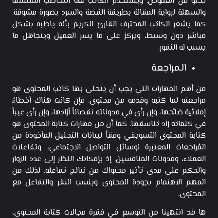
تخلو من الغموض. ويستخدم الكاتب لغة التخاطب السلسلة
والسهلة لرواية المقالة بطريقة القصة والسرد بصورة مشوقة.
كما يشعر الكاتب المحترف القارئ الكريم بأنه ياطبه بشكل
مباشر دون وسيط، ويركز على ما يسر العميل ويتجاهل ما
يسبب له النفور.
المراجعة
من أهم المهارات التي يجب أن يتحلى بها كاتب المحتوى هو
مراجعته لما كتبه وقدمه من محتوى. فإن كانت هناك أخطاءً
إملائية صَلَّحها، وإن رأى في مدوناته نقصاناً أزادها، وإن رأى عيباً
في كلماته زاد تناسقها. كما أن من مهارات كتابة المحتوى هو
كتابة المحتوى التسويقي وفقاً لبيانات التحليل المأخوذة من
المُراحعات المعتبرة لوسائل التواصل الاجتماعي، وتفاعلات
العملاء، ومدونات المنافسين. إذ بإمكانك النظر إلى عدد الزوار
والحكم على مدى تأثير محتواك من نتائج تفاعله. لذلك من
المهم الاهتمام بجودة المحتوى وبنسب النقر والتفاعل مع
المحتوى.
ها قد انتهينا من التوسع في فقرة مجالات كتابة المحتوى،