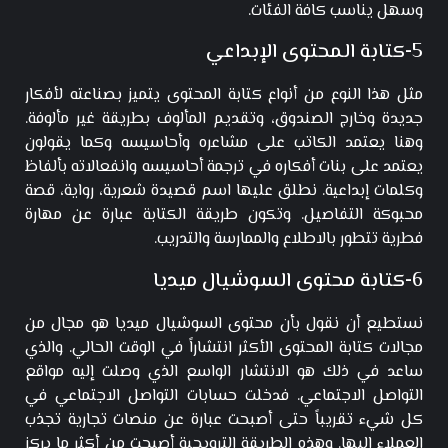
وسهل يناسب كافة الفئات.
5-كتابة المحتوى الإبداعي
مثل هذا النوع من أنواع كتابة المحتوى يتميز بصناعته لأفكار
جديدة وخارج الصندوق، وتقديم المألوف بطريقة غير مألوفة.
وهنا يعتمد الكاتب على مشاعره وأحاسيسه وكما يقولون
يعتمد على بنات أفكاره في ترجمة أحاسيسه وانفعالاته بألفاظ
وكلمات إبداعية. نطلق عليها اسم قصيدة شعرية، رواية، قصة
محبوكة التفاصيل. وتكون طريقة الكتابة عبارة عن مهارة
فطرية تتطور بالاطلاع والممارسة والتدريب.
6-كتابة محتوى السوشيال ميديا
نستطيع أن نقول بأن محتوى السوشيال ميديا هو مجال من
مجالات كتابة المحتوى الأكثر انتشاراً في الوقت الحالي. والذي
ساعد في ذلك هو الانتشار الواسع الذي وصلت إليه مواقع
التواصل الاجتماعي. فدخلت حسابات التواصل الاجتماعي في
كل شيء تقريباً حتى أصبحت عبارة عن منصات تجارية تجذب
العملاء إليها. وهذه الطريقة الترويجية أصبحت من أكثر ما يركز