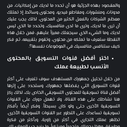
والمقصود بهذه الجزئية هو أن تحدد ما لديك من إمكانيات، من
مدونات، ومنشورات، ومقاطع فيديو، ومحتوى وسائط. إذ تمتلك
معظم الشركات بالفعل الكثير من المحتوى، لذلك يجب عليك
أن ترى ما لديك، وترى ما لدى منافسيك، وتحدد ما الذي ليس
لديك. وما الشيء الذي سيجعلك مميزاً عليهم، فمن خلال هذه
النقطة ستعرف ما تملكه من محتوى، وتقوم بتقييمه، ثم فكر
كيف ستنافس منافسيك في الموضوعات نفسها؟.
اختر أفضل قنوات التسويق بالمحتوى
الأنسب لطبيعة عملك
من خلال تحليل جمهورك المستهدف سوف تتعرف على أكثر
قنوات التسويق التي يفضلها جمهورك. وستحدد على إثرها
أفضل قناة تسويقية للمحتوى التسويقي الخاص بك، لذلك ركز
هنا نشاطك على هذه القناة، ولا تهمل دورك على القنوات
التسويقية الأخرى حتى ولو كان بسيطاً. وفكر أيضاً بأفكار
تسويقية تساعدك على التطور عبر القنوات التسويقية الأخرى.
تظهر عملك التجاري في أكثر من زاوية، وبأكثر من فكرة
وطريقة، وهذا يجعلك متجدداً ومبتكراً، ما يزيد حب العملاء لك،