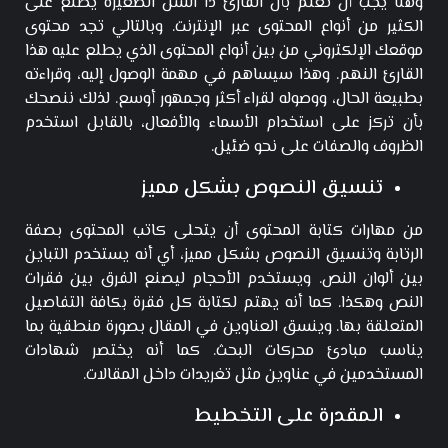
وهنا يجب أن تعلم بأن القارئ ذا السن الصغيرة يطلع على
الكثير من أنواع المحتوى عبر الإنترنت. وبالتالي تجد محتوى
موقعك الإلكتروني من بين أنواع المحتوى الذي يطلع عليه هذا
القارئ النهم. وهذا سيساهم في مهمة الوصول إليه، وقراءته
بطبيعة الحال، ووصوله لقراء أكثر وجمهور أوسع. لذلك ننصحك
بأن تركز على استخدام الأسماء والأفعال، بالقابل استخدم
الظروف والصفات على نحو ضئيل.
تنسيق النصوص بشكل مميز
من مهارات كتابة المحتوى أن يتحلى كاتب المحتوى بصفة
الرتابة وتنسيق النصوص بشكل مميز، أي أنه يستخدم التباين
بين ألوان النص. ويستخدم الأحجام ليصنع الفرق بين فقرات
النص وهكذا. كما أنه يهتم لكتابة كل فقرة بكافة التفاصيل
المتعلقة بها. وينسق العناوين في المقال بصورة منطقية بما
يناسب مبادئ محركات البحث. كما أنه يختصر شهادات
المستخدمين في عناوين مثل تغريدات داخل المقالات.
المقدرة على التخطيط