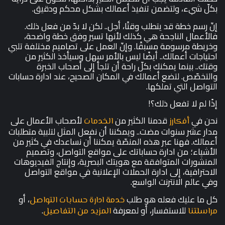
بكلّ شيء، ولتضمن تنفيذ أعمالك بشكل محكم ودقيق.
إنّ رسم خطة قد يتطلب وقتًا، أجل.. لكن لا بدّ من فعل ذلك.
فالأعمال الناجحة هي كذلك لأنها تسير وفق خطة واضحة،
وخريطة مرسومة مسبقًا. وإنّ العمل على تصاميم مختلفة تلبي
احتياجات أعمالك.. أيضًا ليس بالأمر سهل وسيأخذ الكثير من
وقتك.. بينما يمكنك بكلّ راحة أن تلجأ إلى أصحاب الخبرة
والتخصّص. لتضع أعمالك في المكان الصحيح، عند ادارة حسابات
التواصل التي تملكها.
إذًا لم لا تفعل ذلك؟!
نحن في
قدمنا الكثير من
لأصحاب الأعمال على
أفكارز
الخدمات
مدار عشر سنوات مضت.. ويمكننا أن نفعل المثل لتلبية متطلبات
أعمالك. فهنا عبر هذه المنصّة يمكننا أن نساعدك في كثير من
الأشياء؛ من ادارة حساباتك على مواقع التواصل، وتصميم
المنشورات المتوافقة مع هويتك البصرية، وإنتاج الفيديوهات
الاحترافية، إلى ادارة الحملات الإعلانية في مواقع التواصل
وفي عالم الانترنت الواسع.
كل ما عليك فعله هو طلب
، أو
خدمة ادارة حسابات التواصل
للاستفسار، أو لمعرفة
.
مراسلتنا
المزيد من التفاصيل