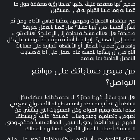
صحيح أنها معقدة قليلاً، لكنها تمنحنا رؤية معمّقة حول ما
قمنا به وما علينا القيام به في المستقبل!
عبر استخدام التحليلات وفهمها، يمكننا قياس الأداء. ومن ثم
نسأل أنفسنا؛ هل أبلينا حسنا؟ هل قمنا بالعمل بطريقة
صحيحة؟ هل هناك مشكلة بحاجة إلى الإصلاح؟ أهناك شيء
بحاجة إلى التعديل؟.. إنها حقاً أسئلة مهمة جداً، ويجب على كل
واحد من أصحاب الأعمال أو الأنشطة التجارية على حسابات
التواصل أن يسألها لنفسه عند العمل على ادارة حسابات
التوصل الخاصة بما يقدمه.
من سيدير حساباتك على مواقع
التواصل؟
هل يبدو سؤالًا كهذا محيرًا؟! لا نجده كذلك!. يمكنك بكل
بساطة أن تبدأ برسم خطة واضحة، طويلة الأمد، وأن تضع في
هذه الخطة جميع المواد، وكل المحتويات التي ستُنشر.. من
نصوص، وتصاميم، وفيديوهات “مُمنتجة” كانت أم بسيطة..
المهم أن تبدأ بالعمل حتى لا ينتهي المطاف بسدٍّ محكم.. وحتى
لا يسبقك أصحاب الأعمال الأخرى، المشابهة لأعمالك.
خطتك القادمة يجب أن تتضمن الكثير بداخلها، لتكون على دراية