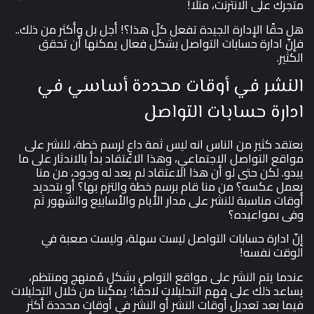
متجرك على الانترنت، مثلًا!
هل حقًا الإدارة الجيدة تفعل كلّ هذا؟! أجل بل وأكثر من ذلك..
فإنّ ادارة حسابات التواصل بشكل فعال يمكنها أن تحقق
الكثير.
النشر في أوقات محددة أساسي في
ادارة حسابات التواصل
يعتقد كثير من الناس انه ليس ثمة داعٍ لرسم خطة، للنشر على
مواقع التواصل الاجتماعي، وهذا الاعتقاد بدأ بالاندثار على ما
يبدو. لكن حتى لو أن هذا الاعتقاد لم يعد له وجود، من منا
يعمل عكسه؟ من منا قام برسم خطة والتزم بها؟ أو بتحديد
أوقات مناسبة للنشر على مدار الأيام والأسابيع والشهور ثم
وفى بمواعيده؟
إنّ ادارة حسابات التواصل ليست سهلة، وليست صعبة في
الوقت نفسه!
عندما يتم النشر على مواقع التواص بشكلٍ مُمنهج ومنتظم،
يساعد ذلك على فهم التحليلات لاحقًا؛ يمكننا من خلال التحليلات
فيما بعد تعديل أوقات النشر أو النشر في أوقات محددة أكثر