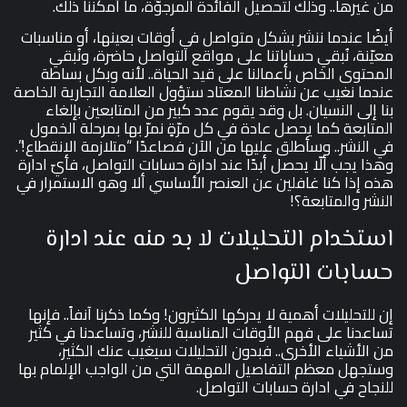
من غيرها.. وذلك لتحصيل الفائدة المرجوّة، ما أمكننا ذلك.
أيضًا عندما ننشر بشكل متواصل في أوقات بعينها، أو مناسبات
معيّنة، نُبقي حساباتنا على مواقع التواصل حاضرة، ونُبقي
المحتوى الخاص بأعمالنا على قيد الحياة.. لأنه وبكل بساطة
عندما نغيب عن نشاطنا المعتاد ستؤول العلامة التجارية الخاصة
بنا إلى النسيان. بل وقد يقوم عدد كبير من المتابعين بإلغاء
المتابعة كما يحصل عادة في كل مرّةٍ نمرّ بها بمرحلة الخمول
في النشر.. وسأطلق عليها من الآن فصاعدًا “متلازمة الانقطاع!”.
وهذا يجب ألّا يحصل أبدًا عند ادارة حسابات التواصل، فأيّ ادارة
هذه إذا كنا غافلين عن العنصر الأساسي ألا وهو الاستمرار في
النشر والمتابعة؟!
استخدام التحليلات لا بد منه عند ادارة
حسابات التواصل
إن للتحليلات أهمية لا يدركها الكثيرون! وكما ذكرنا آنفاً.. فإنها
تساعدنا على فهم الأوقات المناسبة للنشر، وتساعدنا في كثير
من الأشياء الأخرى.. فبدون التحليلات سيغيب عنك الكثير،
وستجهل معظم التفاصيل المهمة التي من الواجب الإلمام بها
للنجاح في ادارة حسابات التواصل.