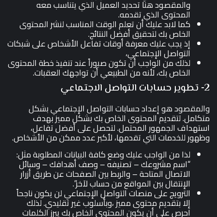
والمقصود هنا تحديد العميل الذي يتناسب معه
المحتوى الذي تقدمه.
كما لابد عليك أن تعلم الوقت المناسب لنشر المحتوى
الخاص بك لتحقيق أفضل النتائج.
إذ يجب عليك معرفة أوقات تفاعل الأشخاص على شبكات
التواصل الإجتماعي،
لذلك من الواجب أن تكون صبوراً عند تنفيذ خطة المحتوى
الخاص بك، لأنه من الطبيعي أن تواجهك العقبات.
2- تطوير حسابات التواصل الاجتماعي
والمقصود هو إعداد حسابات التواصل الإجتماعي بشكل
متكامل. لتقديم المحتوى الخاص بك بشكل مميز بهدف
استهداف الجمهور المحتمل. لتحصل على أفضل تفاعل،
وظهور للخدمات التي تقدمها، لأكبر عدد ممكن من الأشخاص.
لذا من الواجب عليك وضع كافة البيانات المطلوبة مثل:
“اسم مشروعك – تصنيفه – وصف أهدافك – وسائل
الاتصال المتاحة – والربط بين الصفحات عن طريق أزرار
الإنتقال بين المواقع من حساب لآخر”.
الترويج على منصات التواصل الإجتماعي لن يكون ناجحاً
إلا بتقديم محتوى مميز ،وبأسلوب غير تقليدي. لذلك
احرص على أن يكون المحتوى الخاص بك يبرز الكلمات