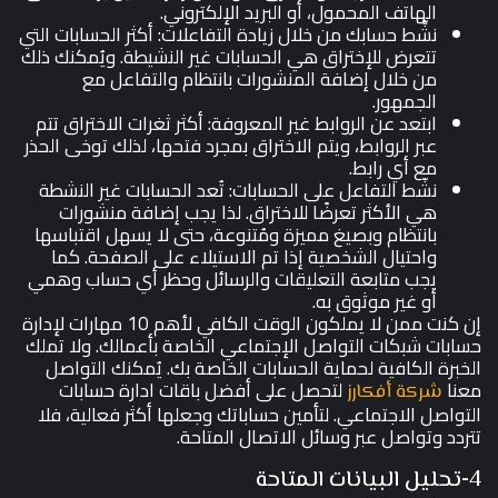
الهاتف المحمول، أو البريد الإلكتروني.
نشِّط حسابك من خلال زيادة التفاعلات: أكثر الحسابات التي
تتعرض للإختراق هي الحسابات غير النشيطة. ويُمكنك ذلك
من خلال إضافة المنشورات بانتظام والتفاعل مع
الجمهور.
ابتعد عن الروابط غير المعروفة: أكثر ثغرات الاختراق تتم
عبر الروابط، ويتم الاختراق بمجرد فتحها، لذلك توخى الحذر
مع أي رابط.
نشّط التفاعل على الحسابات: تُعد الحسابات غير النشطة
هي الأكثر تعرضًا للاختراق. لذا يجب إضافة منشورات
بانتظام وبصيغ مميزة ومُتنوعة، حتى لا يسهل اقتباسها
واحتيال الشخصية إذا تم الاستيلاء على الصفحة. كما
يجب متابعة التعليقات والرسائل وحظر أي حساب وهمي
أو غير موثوق به.
إن كنت ممن لا يملكون الوقت الكافي لأهم 10 مهارات لإدارة
حسابات شبكات التواصل الإجتماعي الخاصة بأعمالك. ولا تملك
الخبرة الكافية لحماية الحسابات الخاصة بك. يُمكنك التواصل
معنا
لتحصل على أفضل باقات ادارة حسابات
شركة أفكارز
التواصل الاجتماعي. لتأمين حساباتك وجعلها أكثر فعالية، فلا
تتردد وتواصل عبر وسائل الاتصال المتاحة.
4-تحليل البيانات المتاحة