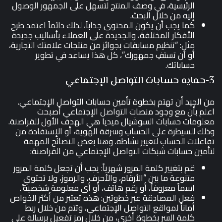
الرئيسية، في وصف المنتج لتسهل على الجمهور الوصول
إليه من خلال البحث.
كما يجب أن يكون المحتوى جذاباً، لذلك دائماً اعتمد طرح
الأفكار المختلفة، والجديدة على العملاء بأساليب جديدة
مثل: “تنظيم مسابقات بجوائز من منتجات علامتك التجارية،
أو أن تستفِ جمهورك”، كل هذا يساعد في تطوير
حساباتك.
3-حمايه حسابات التواصل الإجتماعي
من الجيد أن تهتم بخطوة تأمين حسابات التواصل الإجتماعي.
اعلم بأن مع وجود منصات التواصل الإجتماعي أصبحت
معلومات حسابات السوشيال ميديا هي الهدف الأول للقراصنة.
وذلك للسيطرة على الحساب وسرقة الهوية، أو الإستفادة من
تفاعلات الحساب لتغيير نشاطه. وهنا بعض النصائح المهمة
لتأمين حسابات شبكات التواصل الإجتماعي من القراصنة:
قم بتغيير كلمة المرور شهرياً: يجب أن تجعل كلمة المرور
متنوعة ما بين “الأرقام، والأحرف، والرموز، ولا تحتوي
اسماً معروفاً، أو رقم هاتف، أو أي معلومة شخصية”.
فعل المصادقة عبر خطوتين: هذه تعتبر من أكثر الخواص
أماناً لمواقع التواصل الإجتماعي، وتتم من خلال ربط
كلمة السر بخطوة أخرى، من خلال رمز تفعيل برسالة على