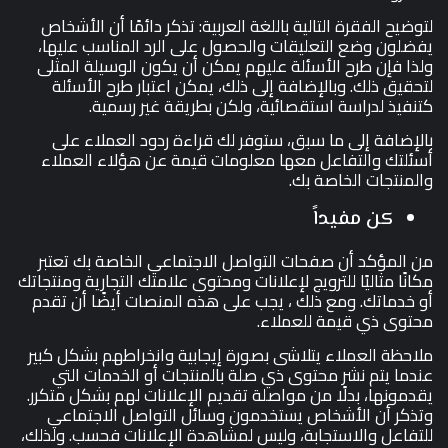
لتوضيح الفقرة التالية باللغة العربية: تذكر دائمًا أن الأشخاص
يفضلون وضع التعليقات والحصول على الرد المناسب عليها،
ولذا فإن طرح الأسئلة عليهم يمكن أن يكون الوسيلة المثلى
لتحقيق ذلك. وبالإضافة إلى ذلك، يمكن اعتبار طرح الأسئلة
كتنفيذ لدراسة استقصائية، ولكن بطريقة غير رسمية.
بالإضافة إلى ما سبق، ستوفر لك قراءة ردود العملاء على
أسئلتك والتفاعل معها معلومات قيمة عن هؤلاء العملاء
والمنتجات الخاصة بك.
كن مفيداً
من المؤكد أن صفحات التواصل الاجتماعي الخاصة بك تعتبر
مكانًا مثاليًا للترويج لإعلانات ومحتوى علامتك التجارية ومنتجاتك
أو خدماتك. ومع ذلك ، يجب على هذه المنصات أيضًا أن تقدم
محتوى ذي قيمة للعملاء.
ملاحظة العملاء يتلاشى بصورة إيجابية وانخراطهم بشكل كبير
عندما يتم نشر محتوى ذي صلة بالمنتجات أو الخدمات التي
يقدمونها، بدلًا من مواصلة تقديم الإعلانات لهم بشكل متكرر.
وتذكر أن الأشخاص يستخدمون وسائل التواصل الاجتماعي
للتفاعل والاستجابة، وليس لمشاهدة الإعلانات فحسب. ولذلك،