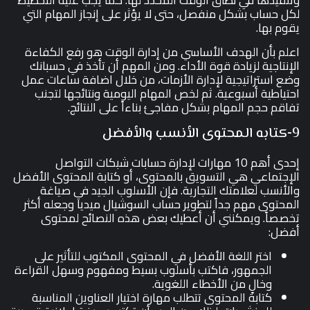
وتنفيذها في نطاق الوقت المحدد لها. كما يجب عليه التخطيط
لكل حساب بشكل منفصل، حتى لا يؤثر على إنجاز المهام التي
يقوم بها.
اعلم بأن الهدف الأساسي من إدارة الوقت هو رفع الكفاءة
الإنتاجية لزيادة قوة الأداء. ومن المهم أن تأخذ في حسبانك
وضع استراتيجية لإدارة الأزمات، من خلال اضافة ساعات عمل
احتياطية أسبوعية. ثم لخص المهام اليومية ونتائجها لتجنب
تفاقم حجم المهام بشكل مفاجئ بناءاً على النتائج.
9-كتابه المحتوى الأنسب والأفضل
إحدى أهم 10 مهارات لإدارة حسابات شبكات التواصل
الإجتماعي هي التسويق بالمحتوى، أو كتابة المحتوى الأفضل
والأنسب لعلامتك التجارية. فإن الأسلوب الجيد في صياغة
المحتوى مهم جداً لتطوير حساب السوشيال ميديا وجعله أكثر
تخصصاً. ويمكنني أن أعطيك بعض هذه النصائح لمحتوى
أفضل:
اختر اللغة الأفضل في المحتوى المكتوب للتأثير على
الجمهور، فاكتب بأسلوب بسيط ومفهوم وسهل القراءة
وخالٍ من الأخطاء اللغوية.
كتابة المحتوى تتطلب مهارة اختيار العناوين المناسبة