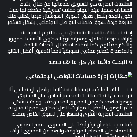
العلامات التجارية هو التسويق لخدماتها من خلال إنشاء
الحسابات عليها. فيتم انتهاج حملات تسويقية مخطط لها بحيث
تكون ناجحة بشكل دقيق. تسويق السوشيال ميديا يتطلب منك
متابعة جيدة لسوق منصات التواصل الاجتماعي بشكل مستمر.
إذ يجب عليك متابعة المنافسين في حملاتهم التسويقية،
وتراقب درجة التفاعل، ومعرفة نوع المحتوى الأنسب للجمهور
والأكثر جذباً لهم. كما يُمكنك استغلال الأحداث الرائجة
والمتصدرة لتصنع محتوى تسويقياً ناجحاً لتحقيق أفضل النتائج.
6-البحث دائما عن كل ما هو جديد
يجب عليك دائماً كمدير حسابات شبكات التواصل الإجتماعي ألا
تتوقف عن البحث. فالبحث المستمر أساس نجاح المحتوى
ووصوله لعدد كبير من الجمهور المستهدف. وواكب بشكل
دائم للوصول لأفضل المهارات، لتصل لمحتوى مميز تنافس به
العلامات التجارية الأخرى وتسيطر على السوق الخاص بعملك.
كما يجب عليك أن تركز أيضاً على المحتوى المميز الصحيح،
بالاعتماد على المصادر الموثوقة، والبعد عن المحتوى الزائف
الأكثر رواجاً في الآونة الأخيرة.