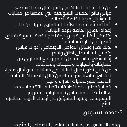
من خلال تحليل البيانات في السوشيال ميديا تستطيع
قياس نتائج الحملات التسويقية التي تنفذها عبر حسابات
السوشيال ميديا الخاصة بأعمالك.
كما يُمكنك تحديد العائد الاستثماري منها، من خلال
إعداد التقارير الخاصة بهذه البيانات.
وتتمكن أيضاً من قياس درجة نجاح الخطة التسويقية التي
تتبعها في ادارة حساباتك.
لذلك تعتبر وسائل التواصل الإجتماعي أدوات قياس
وتحليل للبيانات على نطاق واسع.
إذ تستطيع قياس تفاعل الجمهور مع المحتوى من
مشاركات واعجابات وتعليقات ومحادثات.
من خلال تطور تحليل البيانات في حسابات السوشيال ميديا،
تستطيع متابعة سير عملك من خلال التطبيقات المتاحة
الخاصة، بتتبع عمليات الشراء والبيع.
يتم استخدام هذه التطبيقات لتصنيف التقييمات، كما
هناك أيضاً خدمة قياس نسبة تواجد الجمهور
المستهدف، وتنبيه المسؤول عن أوقات الذروة المناسبة
للنشر.
5-خدمة التسويق
الهدف الأساسي من حسابات التواصل الإجتماعي للكثير من