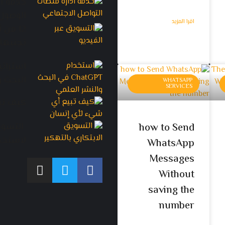
خدمة اد
الوصول
اقرا المزيد
12 من
تجنبها
استرات
البحث و
WHATSAPP
SERVICES
كيف تب
how to Send
لاستخد
WhatsApp
Messages
Without
saving the
number