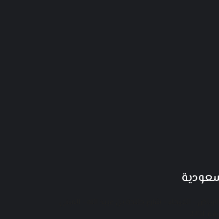
سعودية
الرياض - الفيحاء - شارع طلحة بن عبيد الله - المبنى
رقم 2231