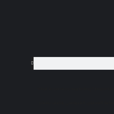
What is services marketing? Importa
صناعة المحتوى الفيروسي وكيف ينتشر