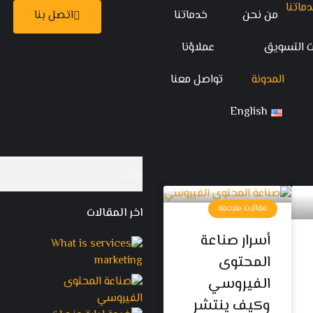
من نحن
خدماتنا
اتصل بنا
ت التسويق
عملاؤنا
المدونة
تواصل معنا
English
مقالات مترجمة
اخر المقالات
أسرار صناعة
nce and
المحتوى
Tips
الفيروسي
أسرار 
وكيف ينتشر