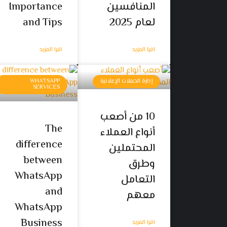
المنافسين
Importance
لعام 2025
and Tips
اقرا المزيد
اقرا المزيد
إدارة الحملات الإعلانية
WHATSAPP
SERVICES
10 من أصعب
The
أنواع العملاء
difference
المحتملين
between
وطرق
WhatsApp
التعامل
and
معهم
WhatsApp
Business
اقرا المزيد