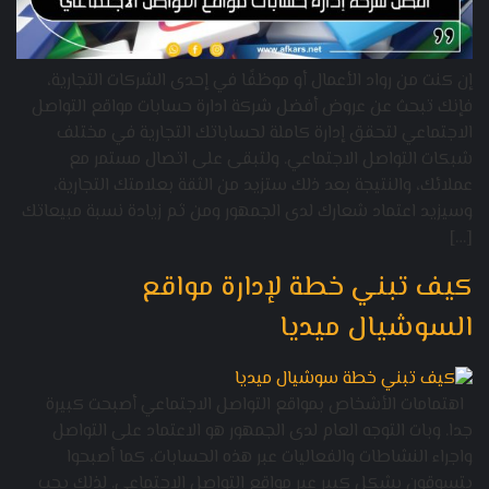
إن كنت من رواد الأعمال أو موظفًا في إحدى الشركات التجارية،
فإنك تبحث عن عروض أفضل شركة ادارة حسابات مواقع التواصل
الاجتماعي لتحقق إدارة كاملة لحساباتك التجارية في مختلف
شبكات التواصل الاجتماعي. ولتبقى على اتصال مستمر مع
عملائك، والنتيجة بعد ذلك ستزيد من الثقة بعلامتك التجارية،
وسيزيد اعتماد شعارك لدى الجمهور ومن ثم زيادة نسبة مبيعاتك
[…]
كيف تبني خطة لإدارة مواقع
السوشيال ميديا
اهتمامات الأشخاص بمواقع التواصل الاجتماعي أصبحت كبيرة
جدا. وبات التوجه العام لدى الجمهور هو الاعتماد على التواصل
واجراء النشاطات والفعاليات عبر هذه الحسابات، كما أصبحوا
يتسوقون بشكل كبير عبر مواقع التواصل الاجتماعي. لذلك يجب