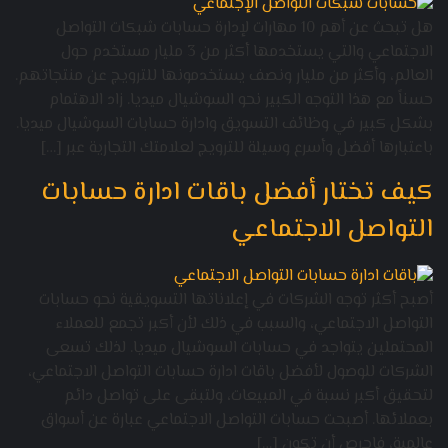
هل تبحث عن أهم 10 مهارات لإدارة حسابات شبكات التواصل
الاجتماعي والتي يستخدمها أكثر من 3 مليار مستخدم حول
العالم، وأكثر من مليار ونصف يستخدمونها للترويج عن منتجاتهم.
حسناً مع هذا التوجه الكبير نحو السوشيال ميديا. زاد الاهتمام
بشكل كبير في وظائف التسويق وادارة حسابات السوشيال ميديا.
باعتبارها أفضل وأسرع وسيلة للترويج لعلامتك التجارية عبر […]
كيف تختار أفضل باقات ادارة حسابات
التواصل الاجتماعي
أصبح أكثر توجه الشركات في إعلاناتها التسويقية نحو حسابات
التواصل الاجتماعي، والسبب في ذلك لأن أكبر تجمع للعملاء
المحتملين يتواجد في حسابات السوشيال ميديا. لذلك تسعى
الشركات للوصول لأفضل باقات ادارة حسابات التواصل الاجتماعي،
لتحقيق أكبر نسبة في المبيعات، ولتبقى على تواصل دائم
بعملائها. أصبحت حسابات التواصل الاجتماعي عبارة عن أسواق
عالمية، فاحرص أن تكون […]