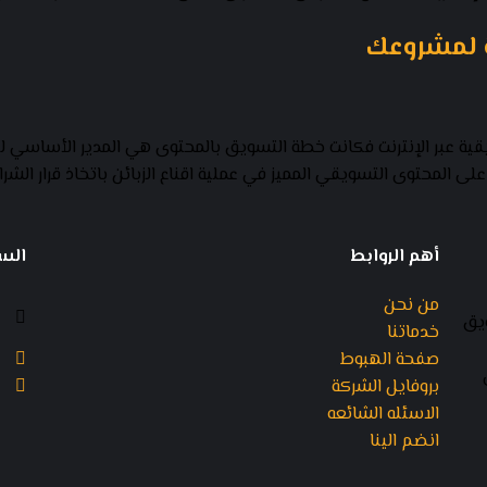
 لمشروعك
قية عبر الإنترنت فكانت خطة التسويق بالمحتوى هي المدير الأساسي ل
 المحتوى التسويقي المميز في عملية اقناع الزبائن باتخاذ قرار الشر
أهم الروابط
الس
من نحن
ويق
خدماتنا
صفحة الهبوط
بروفايل الشركة
الاسئله الشائعه
انضم الينا