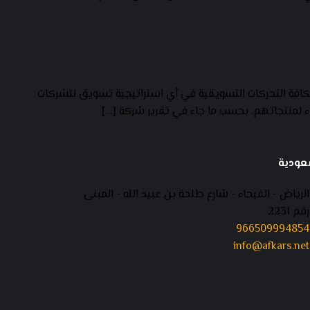
كافة التحركات التسويقية في أي استراتيجية تسويق للشركات
اء لمنتجاتهم. بحسب ما جاء في تقرير شركة […]
عودية
الرياض - الفيحاء - شارع طلحة بن عبيد الله - المبنى
رقم 2231
966509994854
info@afkars.net