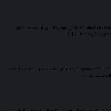
ة بناء الموقع الالكرتوني. ورغم ذلك نرى أن معظم أصحاب
م جدا في جذب الزائر، […]
من المهم الآن أن تبدأ في الاعتماد على إخبار القصص بالمحتوى الذي تسوقه، أي التركيز على السرد القصصي واستراتيجياته. حيث تشير إحصائية لـ One Spot إلى أن 92٪ من المستهلكين، يفضلون الإعلانات
كبر شريحة من […]