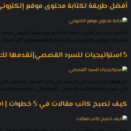
أفضل طريقة لكتابة محتوى موقع إلكترون
اذا كنت تبحث عن أفضل طريقة لكتابة محتوى موقع الكتروني فدعنا ن
الشركات يقومون بالتركيز على التصميم واللغة ويعطون أقل اهتمام بط
5 استراتيجيات للسرد القصصي|تقدمها لك أفكارز تعرف عليها
التي تعرض بطريقة السرد القصصي. بالإضافة إلى اتباعك استراتيجيا
كيف تصبح كاتب مقالات في 5 خطوات | اهم 7 نصائح