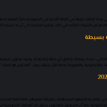
زداد الطلب عليها في الآونة الأخيرة في السعودية نظراً لأهمية خدمة ك
 من الشركات الرائده في ذلك. وتشير الدراسات الى أن ما نسبته 60% من […]
ت بسيطة
لحالي، حيث لا يمكنك إطلاق أي حملة إعلانية إلا بوجود محتوى تسوي
ة، والإلكترونية، والمقروءة. فكما قال ستيف جوبز: “المحتوى هو الملك” 
Content  يركز على نشر المحتوى الذي يهتم به الجمهور المستهدف بطريقة تشعرهم بالمخ
الإلكترونية. كما أن التسويق بالمحتوى يحقق لك أهدافك التسويقية ف