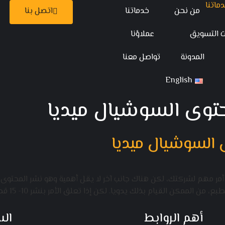
من نحن
خدماتنا
اتصل بنا
ت التسويق
عملاؤنا
المدونة
تواصل معنا
English
حتوى السوشيال ميديا
 أمر مهم لشركتك، لكن هناك جانب آخر لا يقل أهمية وهو نشر المحتو
قيام بذلك يدويا. لكن إذا تعلق الأمر بنشر 10- 15 قطعة من المحتوى في الوقت […]
أهم الروابط
ال