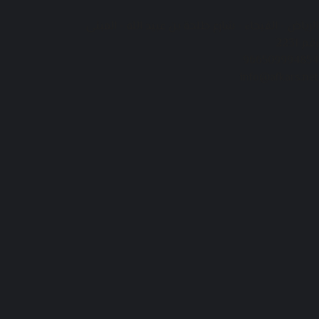
الرياض - الفيحاء - شارع طلحة بن عبيد الله - المبنى
رقم 2231
966509994854
info@afkars.net