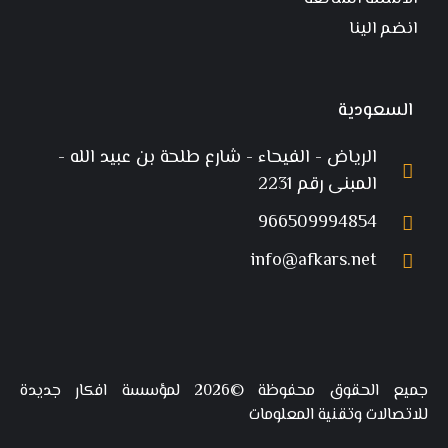
انضم الينا
السعودية
الرياض - الفيحاء - شارع طلحة بن عبيد الله -
المبنى رقم 2231
966509994854
info@afkars.net
جميع الحقوق محفوظة ©2026 لمؤسسة افكار جديدة
للاتصالات وتقنية المعلومات