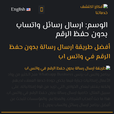
English
تواصل معنا
باقات التسويق
الوسم:
ارسال رسائل واتساب
بدون حفظ الرقم
أفضل طريقة ارسال رسالة بدون حفظ
الرقم في واتس اب
برنامج واتس اب بزنس Whatsapp Business منح الكثير من رواد
الأعمال إمكانيات جبارة فيما يخص جودة خدمة العملاء لديهم.
ولكنه يفتقر لبعض الخواص التي تزيد من قوة إمكانياته، على
سبيل المثال: خاصية ارسال رسالة بدون حفظ الرقم في واتس اب.
هذا ما حث أصحاب الشركات، والمطاعم، والمؤسسات للبحث عن
أفضل برنامج ارسال رسائل واتساب بدون […]