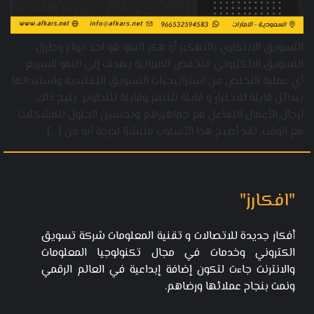
التسويق الابتكاري بالتهكير أو هكر النمو هو احد انواع وطرق
التسويق الالكتروني منخفض الميزانية يهدف إلى النمو السريع ,
أي عملية التخلص من استراتيجيات التسويق التقليدية واستبدالها
ببدائل قابلة للاختبار و قابلة للتتبع وقابلة للتطوير يتيح ذلك
لرجال الأعمال التفاعل مع جماهيرهم وتحسين الحلول للمشكلات
مع الوقت. لقد أصبح هذا الأسلوب منتشرًا لدرجة أنه من […]
"افكارز"
أفكار جديدة للاتصالات و تقنية المعلومات شركة تسويق
الكتروني وخدمات في مجال تكنولوجيا المعلومات
والانترنت جاءت لتكون إضافة إبداعية في العالم الرقمي
ونمت بنجاح عملائها ورضاهم.