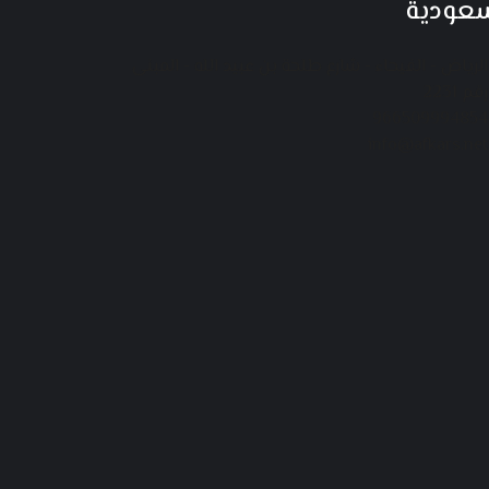
سعودية
الرياض - الفيحاء - شارع طلحة بن عبيد الله - المبنى
رقم 2231
966509994854
info@afkars.net