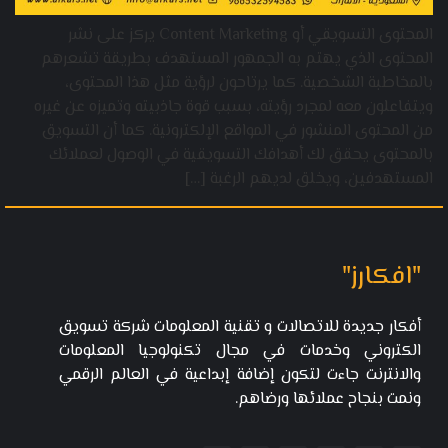
المحتوى التسويقي أو Content Marketing يركز على نشر
المحتوى الذي يهتم به الجمهور المستهدف بطريقة تشعرهم
بالمخاطبة الشخصية. كما يرتاحون لرؤية مثل هذا المحتوى،
ويتفاعلون معه لمجرد رؤيته، بسبب قوة جاذبيته وتميزه عن غيره
من المحتوى المنشور في المواقع الإلكترونية. كما أن التسويق
بالمحتوى يحقق لك أهدافك التسويقية في الوصول لعملائك
المستهدفين، ويخلق لديهم الرغبة […]
"افكارز"
أفكار جديدة للاتصالات و تقنية المعلومات شركة تسويق
الكتروني وخدمات في مجال تكنولوجيا المعلومات
والانترنت جاءت لتكون إضافة إبداعية في العالم الرقمي
ونمت بنجاح عملائها ورضاهم.