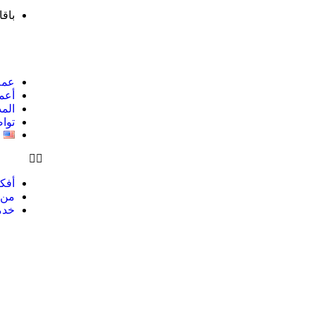
باق
عملا
أعما
المد
توا
h
أفك
من 
خدما