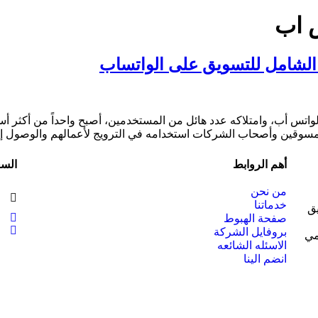
س اب
 الشامل للتسويق على الواتساب
الواتس أب، وامتلاكه عدد هائل من المستخدمين، أصبح واحداً من أكثر أس
سوقين وأصحاب الشركات استخدامه في الترويج لأعمالهم والوصول إلى
أهم الروابط
السع
من نحن
خدماتنا
يق
صفحة الهبوط
بروفايل الشركة
مي
الاسئله الشائعه
انضم الينا