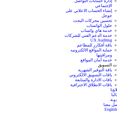
إدارة حسابات التواصل
الإجتماعي
إنشاء الحساب الاعلاني على
جوجل
تحسين محركات البحث
حلول الواتساب
خدمة هاي واتساب
خدمة الدعم الفني للشركات
UX Auditing
باقة أفكارز للمطاعم
حماية المواقع الالكترونيه
ومراقبتها
خدمة أمان المواقع
ات التسويق
باقة التوفير الشهرية
باقات التسويق الالكتروني
باقات الادارة والمتابعة
باقات الانطلاق الاحترافية
ؤنا
لنا
ونة
صل معنا
Englis