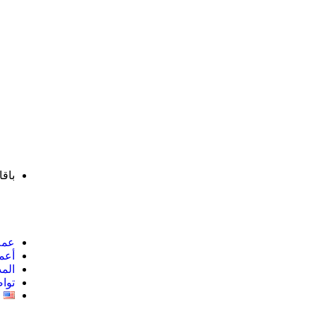
باق
عملا
أعما
المد
توا
h