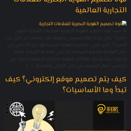
التجارية العالمية
ما سبب قوة تصميم الهوية البصرية للعلامات التجارية الأقوى
عالميا؟، مثل كوكا كولا وبيبسي وغيرها. هل تساءلت من قبل عن
السبب؟.. تابع معي.. تصميم الهوية البصرية هو حجر الأساس في
نجاح العلامة التجارية لشركتك، إذ تبني العلامة التجارية علاقة
وطيدة بينك وبينك عملائك. فهوية شركتك البصرية تتحدث عن
تخصص أعمال الشركة، من خلال الألوان، والأشكال […]
كيف يتم تصميم موقع إلكتروني؟ كيف
تبدأ وما الأساسيات؟