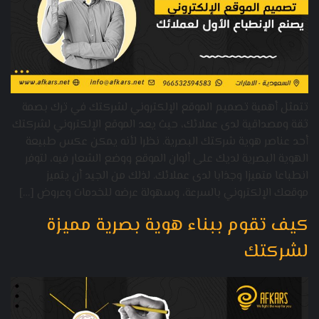
تتمثل أهمية تصميم الموقع الإلكتروني لشركتك في ترك بصمة
ثقة ومصداقية لدى عملائك، حيث يعد الموقع الإلكتروني لشركتك
أحد عناصر هوية شركتك البصرية. نظرا لأنه يمكن عكس طبيعة
الهوية البصرية لديك على ألوان الموقع ووضع الشعار فيه، لتوفر
انطباعا متميزا وجذابا لدى عملائك. لذلك من الجيد أن يتميز
موقعك الإلكتروني بالسرعة، وسهولة عرضه للخدمات وعروض […]
كيف تقوم ببناء هوية بصرية مميزة
لشركتك