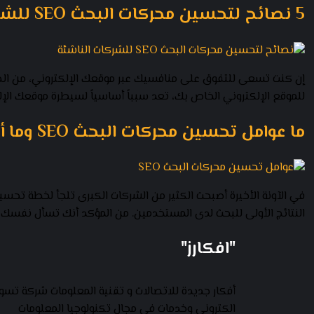
5 نصائح لتحسين محركات البحث SEO للشركات الناشئة
للموقع الإلكتروني الخاص بك، تعد سبباً أساسياً لسيطرة موقعك الإلكتروني على نتائج البحث الأولى في جوجل”gle
ما عوامل تحسين محركات البحث SEO وما أهميتها 2024؟
النتائج الأولى للبحث لدى المستخدمين. من المؤكد أنك تسأل نفسك لم
"افكارز"
أفكار جديدة للاتصالات و تقنية المعلومات شركة تس
الكتروني وخدمات في مجال تكنولوجيا المعلومات