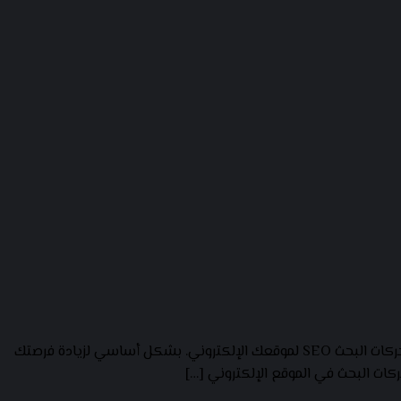
ظهور موقعك الإلكتروني في نتائج البحث الأولى لجوجل”Google” ليس بالصعب، إذ عليك في المقام الأول معرفة ما أهم خطوات تحسين محركات البحث SEO لموقعك الإلكتروني. بشكل أساسي لزيادة فرصتك
ات البحث في الموقع الإلكتروني […]