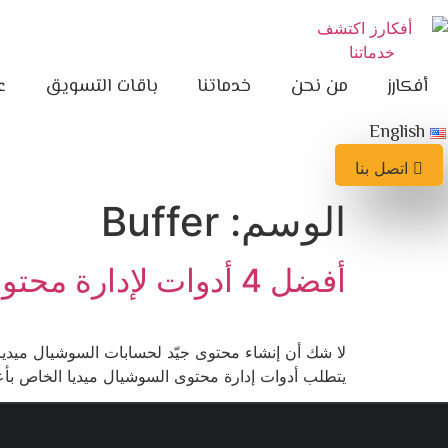
Ski
t
conten
أفكارز
من نحن
خدماتنا
باقات التسويق
ع
English
اتصل بنا
الوسم:
Buffer
أفضل 4 أدوات لإدارة محتوى السوشيال ميديا
لا شك أن إنشاء محتوى جيّد لحسابات السوشيال ميدي
يتطلب أدوات إدارة محتوى السوشيال ميديا الخاص بأعمالك. بالطبع، من ا