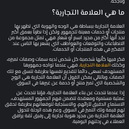
وناجحة.
ما هي العلامة التجارية؟
العلامة التجارية ببساطة هي الوجه والهوية التي تظهر بها
منتجات أو خدمات معينة للجمهور. ولكن إذا نظرنا بعمق أكبر
نجد أنها أكثر من مجرد اسم أو شعار. فهي تمثل مجموعة من
الانطباعات والتوقعات والعواطف التي يشعر بها الناس عند
التفكير في هذه المنتجات أو الخدمات.
فكر فيها كأنها شخصية كل شخص لديه سمات وصفات تميزه،
وكذلك
. فهي عندما تواجه جمهورها
العلامة التجارية
المستهدف تسعى دائما لتقديم نفسها بطريقة تتسق مع تلك
الصفات. وبالتالي يمكن القول أن العلامة التجارية هي الروح
والشخصية التي تميز منتج أو خدمة عن غيرها في السوق.
إذا عندما نتحدث عن بناء العلامة التجارية، فإننا نتحدث عن
عملية مستمرة ومعقدة تتضمن فهم الجمهور المستهدف،
الاستماع الدقيق لآرائهم، والاستجابة لتوقعاتهم بطريقة تحقق
لهم قيمة ولك التميز في السوق. وعبر هذه الرحلة تتحول
العلامة التجارية من مجرد هوية تجارية إلى رفيق ثقة يرافق
العملاء في رحلتهم اليومية.