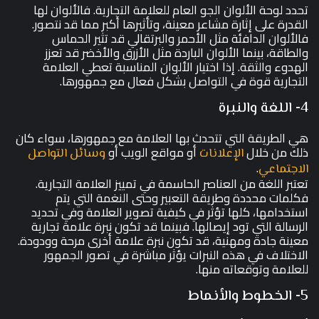
تحدد لوحة الألوان الجو العام للعلامة التجارية. فالألوان لها
القدرة على إثارة مشاعر معينة، وتأثيرها أكبر مما قد نتصور.
فالألوان الدافئة مثل الأحمر والبرتقالي قد تثير الحماس
والطاقة، بينما الألوان الباردة مثل الأزرق والأخضر قد تعزز
الهدوء والثقة. إذا اختيار الألوان المناسبة تعطي العلامة
التجارية قوة في التواصل بشكل فعال مع جمهورها.
4- اللغة والنبرة
هي الطريقة التي تتحدث بها العلامة مع جمهورها، سواء كان
ذلك من خلال
أو مواقع الويب أو
الإعلانات
وسائل التواصل
.
الاجتماعي
تعتبر اللغة من العناصر الحاسمة في تمييز العلامة التجارية.
فكلمات محددة وطريقة التعبير وحتى النغمة التي يتم
استخدامها، كلها تؤثر في كيفية تصوير العلامة وفي تحديد
الرسالة التي تود إيصالها. فبينما قد تكون نبرة علامة تجارية
معينة جادة ومهنية، قد تكون نبرة علامة أخرى مرحة وودودة.
الاختلاف في هذه النبرات يؤثر مباشرة في تصور الجمهور
للعلامة وتوقعاته منها.
5- الخطوط والأنماط