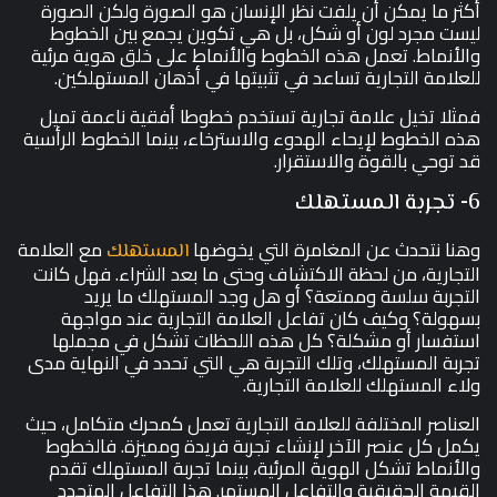
أكثر ما يمكن أن يلفت نظر الإنسان هو الصورة ولكن الصورة
ليست مجرد لون أو شكل، بل هي تكوين يجمع بين الخطوط
والأنماط. تعمل هذه الخطوط والأنماط على خلق هوية مرئية
للعلامة التجارية تساعد في تثبيتها في أذهان المستهلكين.
فمثلا تخيل علامة تجارية تستخدم خطوطا أفقية ناعمة تميل
هذه الخطوط لإيحاء الهدوء والاسترخاء، بينما الخطوط الرأسية
قد توحي بالقوة والاستقرار.
6- تجربة المستهلك
وهنا نتحدث عن المغامرة التي يخوضها
مع العلامة
المستهلك
التجارية، من لحظة الاكتشاف وحتى ما بعد الشراء. فهل كانت
التجربة سلسة وممتعة؟ أو هل وجد المستهلك ما يريد
بسهولة؟ وكيف كان تفاعل العلامة التجارية عند مواجهة
استفسار أو مشكلة؟ كل هذه اللحظات تشكل في مجملها
تجربة المستهلك، وتلك التجربة هي التي تحدد في النهاية مدى
ولاء المستهلك للعلامة التجارية.
العناصر المختلفة للعلامة التجارية تعمل كمحرك متكامل، حيث
يكمل كل عنصر الآخر لإنشاء تجربة فريدة ومميزة. فالخطوط
والأنماط تشكل الهوية المرئية، بينما تجربة المستهلك تقدم
القيمة الحقيقية والتفاعل المستمر. هذا التفاعل المتجدد