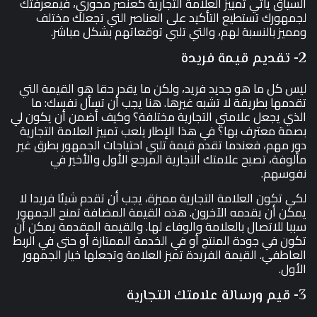
السياق يأتي تمييز العلامة التجارية كعنصر محوري، فبمعرفتك
لجمهورك تستطيع التأكيد على العناصر التي تجعلك مختلف
ومميز بالنسبة لهم، والتي تلبي توقعاتهم بشكل مباشر.
2- تقديم قيمة فريدة
ليس كل ما هو جديد فريد، ولكن ما يقدر حقا هو القيمة التي
تقدمها بطريقة لا تشبه غيرها. هنا يجب أن تسأل نفسك: ما
الذي يجعل علامتي التجارية مختلفة؟ وكيف أضمن أن يكون لي
بصمة معترف بها؟ في هذا الإطار يلعب تمييز العلامة التجارية
دور مهم، فعندما تقدم قيمة تلبي احتياجات الجمهور بطرق غير
مألوفة، تصبح علامتك التجارية المرجع الأول والأخير في
نفوسهم.
لكي تكون العلامة التجارية مميزة، يجب أن تقدم شيئا فريدا لا
يمكن أن يقدمه الآخرون. هذه القيمة المضافة تمنح الجمهور
سببا للاتصال بالعلامة والوفاء لها. والقيمة المقدمة يمكن أن
تكون في جودة المنتج أو في الخدمة الممتازة أو حتى في الربط
العاطفي. القيمة الفريدة تميز العلامة وتجعلها خيار الجمهور
الأول.
3- قيم ورسالة علامتك التجارية