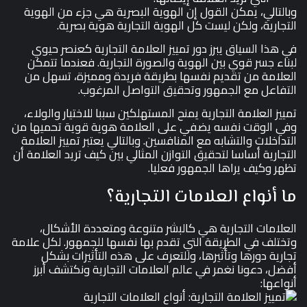
وبالتالي، يمكن القول إن الهوية البصرية هي جزء من الهوية
التجارية، ولكن ليست كل الهوية التجارية هوية بصرية.
في هذا السياق يبرز دور تمييز العلامة التجارية كعنصر حيوي
لبناء جسر قوي بين الهوية والصورة التجارية. فعندما تتمكن
العلامة من تقديم نفسها بطريقة فريدة ومميزة، تسهل من
التفاعل مع الجمهور وتحقيق التواصل المرغوب.
تمييز العلامة التجارية يمنح المستهلكين سببا للاختيار والولاء،
وفي الوقت نفسه يضفي على العلامة هوية قوية تحميها من
التداخلات والتشابه مع المنافسين. وبالتالي يعتبر تمييز العلامة
التجارية أساسا لتحقيق التوازن المثالي بين كيف تريد العلامة أن
تظهر وكيف يراها الجمهور فعليا.
ما أنواع العلامات التجارية؟
العلامات التجارية هي كالبشر متنوعة ومتعددة الأشكال،
وتختلف في الطريقة التي تقدم بها نفسها للجمهور. لكل علامة
تجارية دورها وتأثيرها، وللتعرف على هذه التأثيرات بشكل
أفضل، دعونا نغمر في عالم العلامات التجارية ونكتشف أبرز
أنواعها: