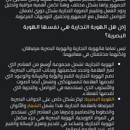
الجمهور يراها بشكل مختلف. وهنا تكمن أهمية مراقبة وتحليل
ردود الفعل وتقييم الصورة التجارية بشكل دوري لضمان
التواصل الفعال مع الجمهور وتحقيق التوجهات المرغوبة.
إذن هل الهوية التجارية هي نفسها الهوية
البصرية؟
ليس تماما فالهوية التجارية والهوية البصرية مرتبطتان،
ولكنهما مختلفتان في معانيهما:
الهوية التجارية: تشمل مجموعة أوسع من العناصر التي
تميز العلامة وتحدد شخصيتها. وبجانب الجوانب البصرية،
تضم الهوية التجارية القيم والرؤية والرسالة والوعود التي
تقدمها العلامة للمستهلكين. وتشمل أيضا الصوت
والأسلوب الذي تستخدمه في التواصل، والتجربة التي
تقدمها للعملاء.
: تركز بشكل خاص على الجوانب البصرية
الهوية البصرية
المرتبطة بالعلامة التجارية. هذا يشمل
والألوان
الشعار
والخطوط والتصاميم وغيرها من العناصر التي تستخدم
في المواد الترويجية. الهوية البصرية هي جزء مكمل
للهوية التجارية، وتساعد في تقديم وتعزيز الرسالة والقيم
التي تريد العلامة إيصالها.