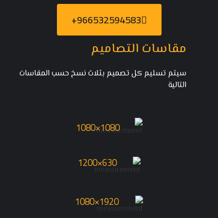
966532594583+
مقاسات التصاميم
سيتم تسليم كل تصميم بثلاث نسخ حسب المقاسات
التالية
1080×1080
630×1200
1920×1080