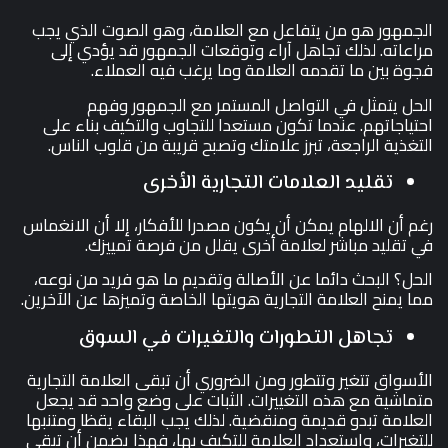
الجمهور هو من يتفاعل مع العلامة، وهو الصوت الذي يجب
مراعاته. لذلك تجاهل آراء وتوقعات الجمهور قد يؤدي إلى
فجوة بين ما تقدمه العلامة وما يرغب فيه العملاء.
الحل يتمثل في التواصل المستمر مع الجمهور وفهم
احتياجاتهم. عندما تكون مستعدا للتجاوب والتكيف بناء على
التغذية الراجعة، تبرز علامتك وتصبح قريبة من قلوب الناس.
تقليد العلامات التجارية الأخرى
رغم أن الالهام يمكن أن يكون مصدرا للأفكار، إلا أن الانغماس
في تقليد مباشر لعلامة أخرى يقلل من فرصة تمييزك.
الحل؟ البحث دائما عن الأصالة وتقديم ما هو فريد من نوعه،
مما يمنح العلامة التجارية هويتها الخاصة وتميزها عن الآخرين.
تجاهل التطورات والتغيرات في السوق
الأسواق تتغير وتتطور ومن الضروري أن تبقى العلامة التجارية
متماشية مع هذه التغييرات. الثبات على وضع واحد قد يجعل
العلامة تبدو قديمة ومنقضية. لذلك يجب البقاء يقظا ومتنبها
للتغيرات، واستعداد العلامة للتكيف بها، فهذا يضمن أن تبقى